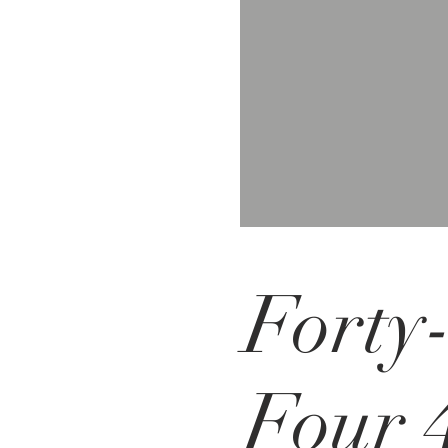
Forty
Four 