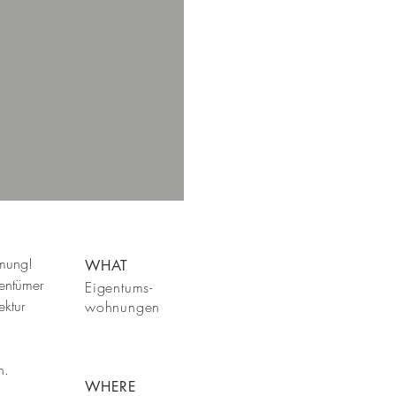
mmung!
WHAT
entümer
Eigentums-
ektur
wohnungen
n.
WHERE