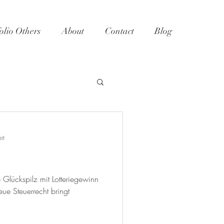
olio Others
About
Contact
Blog
it
b Glückspilz mit Lotteriegewinn
eue Steuerrecht bringt