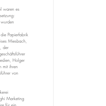
l waren es 
setzung: 
e wurden 
die Papierfabrik 
eises Miesbach, 
, der 
eschäftsführer 
edien, Holger 
 mit ihren 
führer von 
kerei 
ghi Marketing 
e für ein 