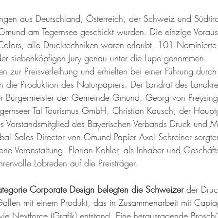
gen aus Deutschland, Österreich, der Schweiz und Südtiro
h Gmund am Tegernsee geschickt wurden. Die einzige Voraus
olors, alle Drucktechniken waren erlaubt. 101 Nominiert
er siebenköpfigen Jury genau unter die Lupe genommen.
zur Preisverleihung und erhielten bei einer Führung durch 
n die Produktion des Naturpapiers. Der Landrat des Landkr
r Bürgermeister der Gemeinde Gmund, Georg von Preysing
egernseer Tal Tourismus GmbH, Christian Kausch, der Hauptg
es Vorstandsmitglied des Bayerischen Verbands Druck und M
al Sales Director von Gmund Papier Axel Schreiner sorgten
ene Veranstaltung. Florian Kohler, als Inhaber und Geschäfts
renvolle Lobreden auf die Preisträger.
Kategorie Corporate Design belegten die Schweizer
 der Druc
allen mit einem Produkt, das in Zusammenarbeit mit Capia
wie Nextforce (Grafik) entstand. Eine herausragende Broschür