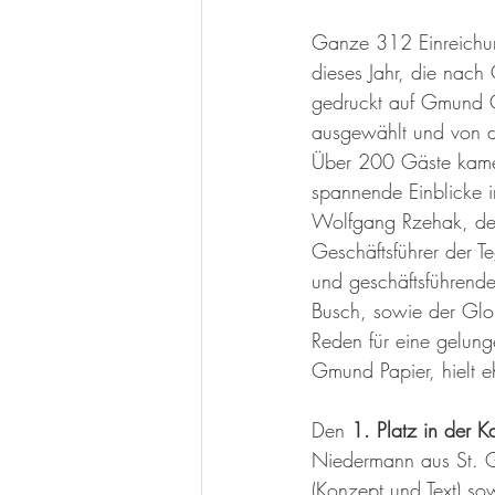
Ganze 312 Einreichun
dieses Jahr, die nac
gedruckt auf Gmund C
ausgewählt und von d
Über 200 Gäste kamen 
spannende Einblicke i
Wolfgang Rzehak, de
Geschäftsführer der T
und geschäftsführend
Busch, sowie der Glob
Reden für eine gelung
Gmund Papier, hielt eh
Den 
1. Platz in der 
Niedermann aus St. G
(Konzept und Text) so